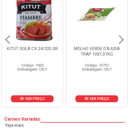
0 GR
MOLHO VERDE D'AJUDA
FRUTAS CRISTALIZA
TRAP 10X1,01KG
CX 10KG
Código: 13751
Código: 1785
Embalagem: CX/1
Embalagem: KG/10
VER PREÇO
VER PREÇO
Carnes Variadas
Veja mais