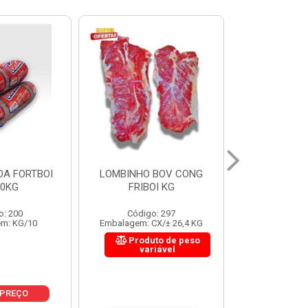
 BOV CONG
FIGADO BOV CONG FRIBOI
CORDAO DO 
OI KG
KG
FRIBO
o: 297
Código: 222
Código:
CX/± 26,4 KG
Embalagem: CX/± 30,12 KG
Embalagem: C
to de peso
Produto de peso
Produ
riável
variável
var