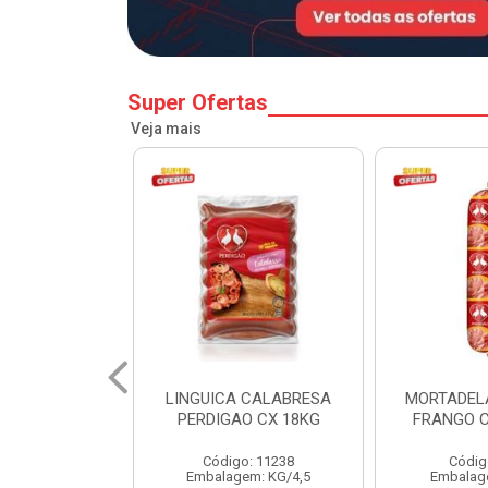
Super Ofertas
Veja mais
 CALABRESA
MORTADELA PERDIGAO
SALSICH
O CX 18KG
FRANGO CAIXA 14KG
PERDIGA
o: 11238
Código: 1219
Códig
em: KG/4,5
Embalagem: KG/14
Embalag