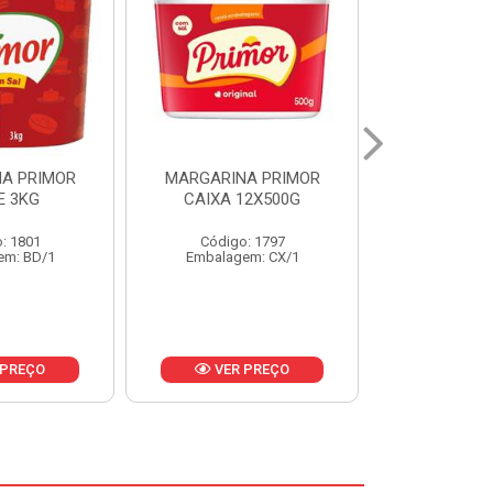
A PRIMOR
MARGARINA PRIMOR CX
MARGARINA
12X500G
24X250G
CAIXA 2
: 1797
Código: 1921
Código
em: CX/1
Embalagem: CX/1
Embalage
 PREÇO
VER PREÇO
VER 