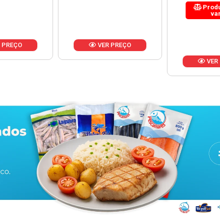
Produto de peso
variável
 PREÇO
VER
VER PREÇO