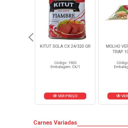
 CX 24/320 GR
MOLHO VERDE D'AJUDA
FRUTAS CR
TRAP 10X1,01KG
CX 
o: 1920
Código: 13751
Códig
gem: CX/1
Embalagem: CX/1
Embalag
R PREÇO
VER PREÇO
VER
Carnes Variadas