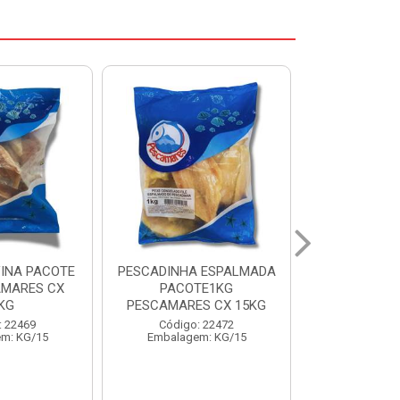
 ESPALMADA
FILE DE PANGA PREMIUM
CORVINA I
TE1KG
PACOTE 1KG CAIXA 10KG
BENDITO P
S CX 15KG
Código: 20021
Código:
: 22472
Embalagem: KG/10
Embalage
m: KG/15