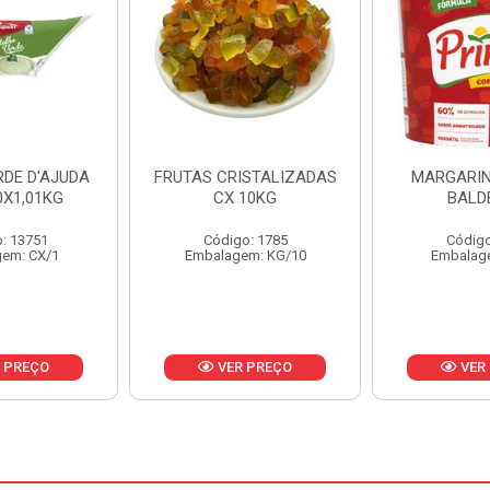
ISTALIZADAS
MARGARINA PRIMOR
MARGARIN
10KG
BALDE 3KG
CAIXA 
o: 1785
Código: 1801
Código
em: KG/10
Embalagem: BD/1
Embalag
 PREÇO
VER PREÇO
VER