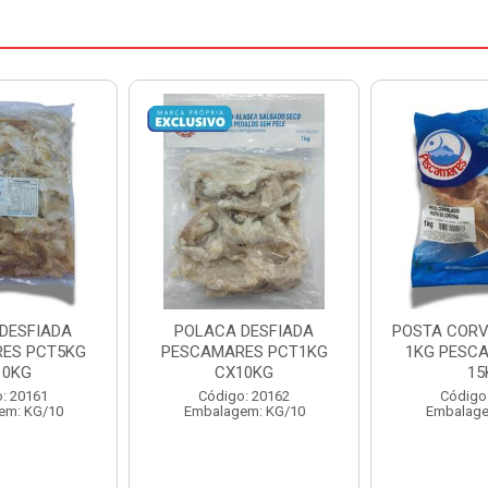
DESFIADA
POSTA CORVINA PACOTE
PESCADINHA
ES PCT1KG
1KG PESCAMARES CX
PACO
10KG
15KG
PESCAMARE
: 20162
Código: 22469
Código
em: KG/10
Embalagem: KG/15
Embalage