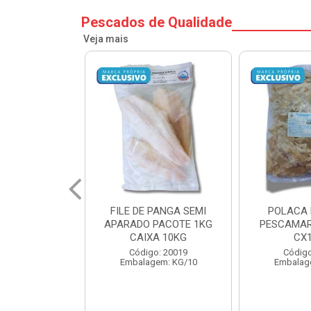
Pescados de Qualidade
Veja mais
PANGA SEMI
POLACA DESFIADA
POLACA 
PACOTE 1KG
PESCAMARES PCT5KG
PESCAMAR
A 10KG
CX10KG
CX
o: 20019
Código: 20161
Código
em: KG/10
Embalagem: KG/10
Embalag