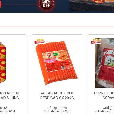
A HOT DOG
PERNIL SUINO C/OSSO
HAMBURGU
O CX 20KG
COPAVEL KG
PERDIGAO 
o: 1225
Código: 12301
Código
em: KG/5
Embalagem: CX/± 19,56 KG
Embalag