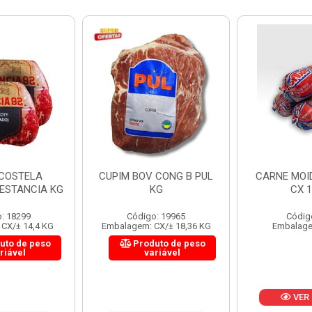
 CONG B PUL
CARNE MOIDA FORTBOI
LOMBINHO
KG
CX 10KG
FRIB
: 19965
Código: 200
Códig
CX/± 18,36 KG
Embalagem: KG/10
Embalagem: 
uto de peso
Produ
riável
va
VER PREÇO