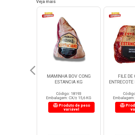
Veja mais
 BOV CONG
FILE DE COSTELA
CUPIM BOV
NCIA KG
ENTRECOTE ESTANCIA KG
o: 18193
Código: 18299
Código
 CX/± 15,6 KG
Embalagem: CX/± 14,4 KG
Embalagem: 
uto de peso
Produto de peso
Prod
ariável
variável
va