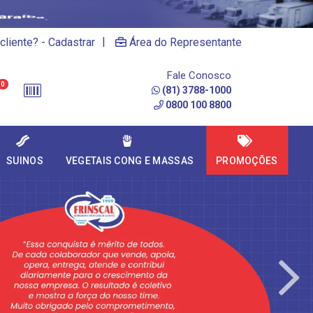
|
cliente? - Cadastrar
Área do Representante
Fale Conosco
0
(81) 3788-1000
0800 100 8800
SUINOS
VEGETAIS CONG E MASSAS
PROMOÇÕES