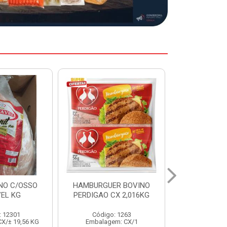
ER BOVINO
MARGARINA DELINE
MARGARIN
CX 2,016KG
CAIXA 24X250G
CAIXA 1
: 1263
Código: 12886
Código:
em: CX/1
Embalagem: CX/1
Embalage