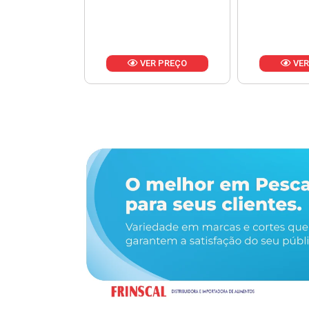
R PREÇO
VER PREÇO
VER