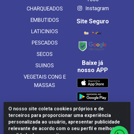
Instagram
CHARQUEADOS
EMBUTIDOS
Site Seguro
LATICINIOS
PESCADOS
SECOS
Baixe já
SUINOS
nosso APP
VEGETAIS CONG E
MASSAS
O nosso site coleta cookies próprios e de
terceiros para proporcionar uma experiência
Frinscal - Distribuidora e Importadora de Alimentos LTDA -
personalizada ao usuário, apresentar publicidade
Rodovia BR 101 Sul Km 187, 310 Galpão - Santa Rosa,
relevante de acordo com o seu perfil e melhorar a
Palmares/PE - CEP 55540-000 - CNPJ 03.504.437/0001-50