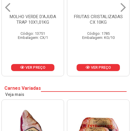
 D'AJUDA
FRUTAS CRISTALIZADAS
MARGARINA
,01KG
CX 10KG
BALDE 
3751
Código: 1785
Código: 
: CX/1
Embalagem: KG/10
Embalagem
REÇO
VER PREÇO
VER P
Carnes Variadas
Veja mais