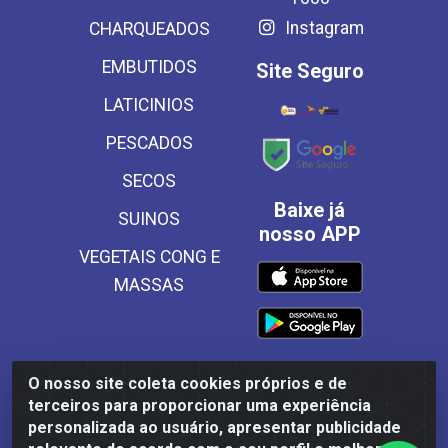
Instagram
CHARQUEADOS
EMBUTIDOS
Site Seguro
LATICINIOS
PESCADOS
SECOS
Baixe já
SUINOS
nosso APP
VEGETAIS CONG E
MASSAS
O nosso site coleta cookies próprios e de
Frinscal - Distribuidora e Importadora de Alimentos LTDA -
terceiros para proporcionar uma experiência
Rodovia BR 101 Sul Km 187, 310 Galpão - Santa Rosa,
personalizada ao usuário, apresentar publicidade
Palmares/PE - CEP 55540-000 - CNPJ 03.504.437/0001-50