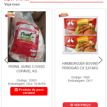
Veja mais
HAMBURGUER BOVINO
PERNIL SUINO C/OSSO
PERDIGAO CX 2,016KG
COPAVEL KG
Código: 1263
Código: 12301
Embalagem: CX/1
Embalagem: CX/± 19,56 KG
Produto de peso
variável
VER PREÇO