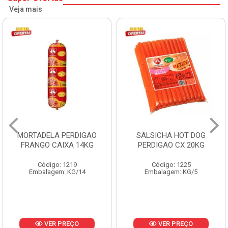
Veja mais
DIGAO
SALSICHA HOT DOG
PERNIL SUINO C
14KG
PERDIGAO CX 20KG
COPAVEL K
Código: 1225
Código: 1230
/14
Embalagem: KG/5
Embalagem: CX/± 19
Produto de
variável
O
VER PREÇO