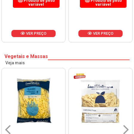
Produto de peso
Produto de peso
variável
variável
VER PREÇO
VER PREÇO
Vegetais e Massas
Veja mais