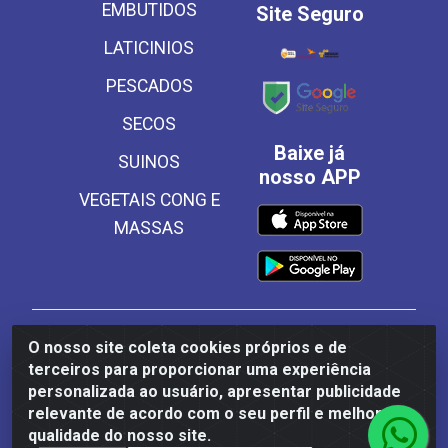
EMBUTIDOS
Site Seguro
LATICINIOS
PESCADOS
SECOS
Baixe já
SUINOS
nosso APP
VEGETAIS CONG E
MASSAS
Frinscal - Distribuidora e Importadora de Alimentos
O nosso site coleta cookies próprios e de
LTDA - Rodovia BR 101 Sul Km 187, 310 Galpão - Santa
terceiros para proporcionar uma experiência
Rosa, Palmares/PE - CEP 55540-000 - CNPJ
personalizada ao usuário, apresentar publicidade
03.504.437/0001-50
relevante de acordo com o seu perfil e melhorar a
qualidade do nosso site.