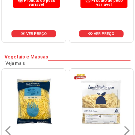
Produto de peso
Produto de peso
variável
variável
VER PREÇO
VER PREÇO
Vegetais e Massas
Veja mais