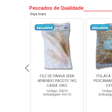
Pescados de Qualidade
Veja mais
PANGA SEMI
POLACA DESFIADA
POLACA 
PACOTE 1KG
PESCAMARES PCT5KG
PESCAMAR
A 10KG
CX10KG
CX
o: 20019
Código: 20161
Código
em: KG/10
Embalagem: KG/10
Embalag