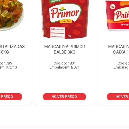
NA PRIMOR
MARGARINA PRIMOR
MARGARINA
E 3KG
CAIXA 12X500G
24X
o: 1801
Código: 1797
Código
em: BD/1
Embalagem: CX/1
Embalag
 PREÇO
VER PREÇO
VER