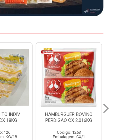
ER BOVINO
MARGARINA DELINE
MARGARIN
CX 2,016KG
CAIXA 24X250G
CAIXA 1
: 1263
Código: 12886
Código:
em: CX/1
Embalagem: CX/1
Embalage