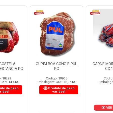
 CONG B PUL
CARNE MOIDA FORTBOI
LOMBINHO
KG
CX 10KG
FRIB
: 19965
Código: 200
Códig
CX/± 18,36 KG
Embalagem: KG/10
Embalagem: 
uto de peso
Produ
riável
va
VER PREÇO