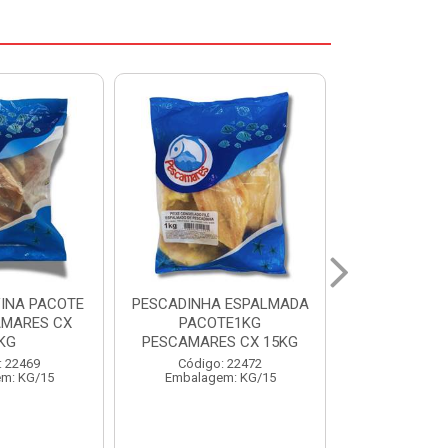
 ESPALMADA
FILE DE PANGA PREMIUM
CORVINA I
TE1KG
PACOTE 1KG CAIXA 10KG
BENDITO P
S CX 15KG
Código: 20021
Código:
: 22472
Embalagem: KG/10
Embalage
m: KG/15