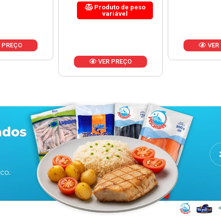
uto de peso
riável
VER PREÇO
VER
 PREÇO