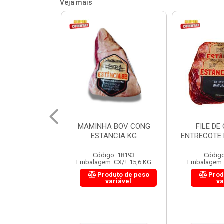
Veja mais
 BOV CONG
FILE DE COSTELA
CUPIM BOV
NCIA KG
ENTRECOTE ESTANCIA KG
o: 18193
Código: 18299
Código
 CX/± 15,6 KG
Embalagem: CX/± 14,4 KG
Embalagem: 
uto de peso
Produto de peso
Prod
ariável
variável
va