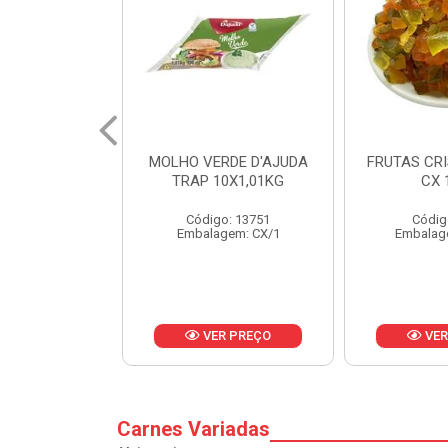
RDE D'AJUDA
FRUTAS CRISTALIZADAS
MARGARI
0X1,01KG
CX 10KG
BALD
o: 13751
Código: 1785
Códig
gem: CX/1
Embalagem: KG/10
Embalag
R PREÇO
VER PREÇO
VER
Carnes Variadas