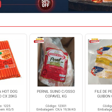
INO C/OSSO
FILE DE PEITO INDIV
HAMBURGU
VEL KG
GUIBON CX 18KG
PERDIGAO 
: 12301
Código: 126
Código
CX/± 19,56 KG
Embalagem: KG/18
Embalag