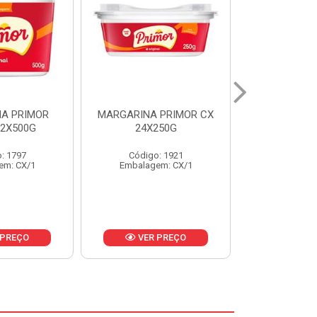
 PRIMOR CX
MARGARINA DELICIA
MAIONESE
250G
CAIXA 24X250G
BALDE UNI
: 1921
Código: 6958
Código
em: CX/1
Embalagem: CX/1
Embalage
 PREÇO
VER PREÇO
VER 