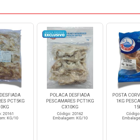
DESFIADA
POSTA CORVINA PACOTE
PESCADINHA
ES PCT1KG
1KG PESCAMARES CX
PACO
10KG
15KG
PESCAMARE
: 20162
Código: 22469
Código
em: KG/10
Embalagem: KG/15
Embalage