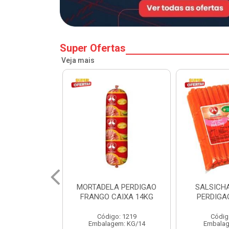
Super Ofertas
Veja mais
A PERDIGAO
SALSICHA HOT DOG
PERNIL SU
CAIXA 14KG
PERDIGAO CX 20KG
COPA
o: 1219
Código: 1225
Código
em: KG/14
Embalagem: KG/5
Embalagem: 