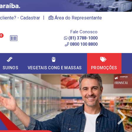
|
cliente? - Cadastrar
Área do Representante
Fale Conosco
0
(81) 3788-1000
0800 100 8800
SUINOS
VEGETAIS CONG E MASSAS
PROMOÇÕES