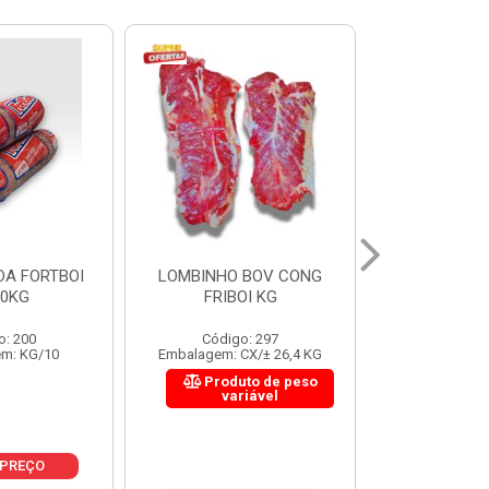
 BOV CONG
FIGADO BOV CONG FRIBOI
CORDAO DO 
OI KG
KG
FRIBO
o: 297
Código: 222
Código:
CX/± 26,4 KG
Embalagem: CX/± 30,12 KG
Embalagem: C
to de peso
Produto de peso
Produ
riável
variável
var