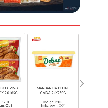
A DELINE
MARGARINA DELINE
COXA S/CO
24X250G
CAIXA 12X500G
INDIV LEVI
: 12886
Código: 12887
Código:
em: CX/1
Embalagem: CX/1
Embalage