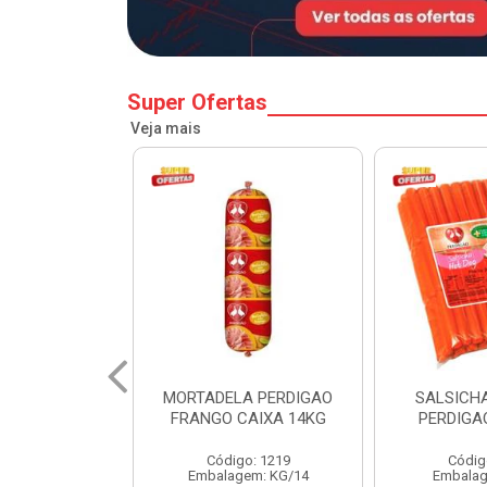
Super Ofertas
Veja mais
A PERDIGAO
SALSICHA HOT DOG
PERNIL SU
CAIXA 14KG
PERDIGAO CX 20KG
COPA
o: 1219
Código: 1225
Código
em: KG/14
Embalagem: KG/5
Embalagem: 