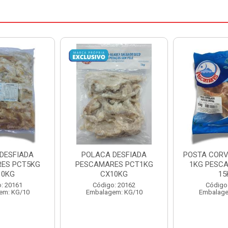
DESFIADA
POSTA CORVINA PACOTE
PESCADINHA
ES PCT1KG
1KG PESCAMARES CX
PACO
10KG
15KG
PESCAMARE
: 20162
Código: 22469
Código
em: KG/10
Embalagem: KG/15
Embalage