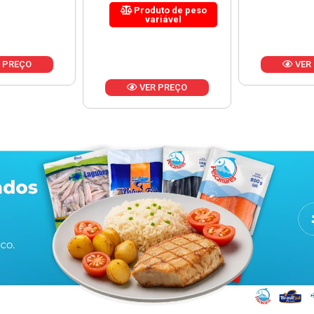
uto de peso
riável
VER PREÇO
VER
 PREÇO