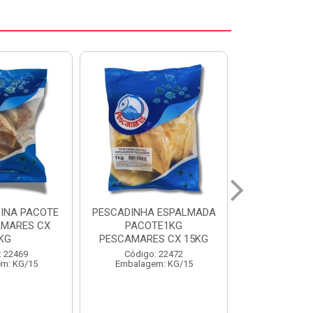
 ESPALMADA
FILE DE PANGA PREMIUM
CORVINA I
TE1KG
PACOTE 1KG CAIXA 10KG
BENDITO P
S CX 15KG
Código: 20021
Código:
: 22472
Embalagem: KG/10
Embalage
m: KG/15