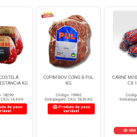
 CONG B PUL
CARNE MOIDA FORTBOI
LOMBINHO
KG
CX 10KG
FRIB
: 19965
Código: 200
Códig
CX/± 18,36 KG
Embalagem: KG/10
Embalagem: 
uto de peso
Produ
riável
va
VER PREÇO