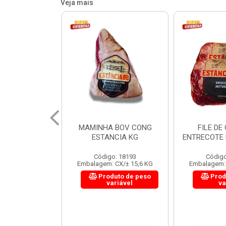
Veja mais
 BOV CONG
FILE DE COSTELA
CUPIM BOV
NCIA KG
ENTRECOTE ESTANCIA KG
o: 18193
Código: 18299
Código
 CX/± 15,6 KG
Embalagem: CX/± 14,4 KG
Embalagem: 
uto de peso
Produto de peso
Prod
ariável
variável
va