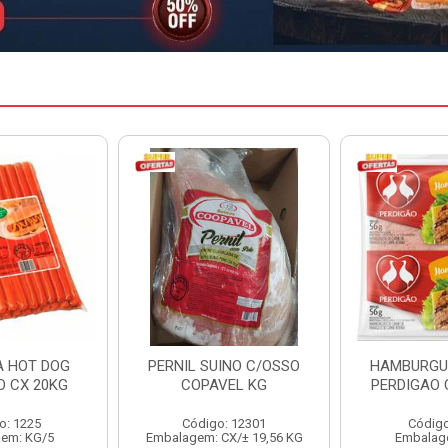
INO C/OSSO
HAMBURGUER BOVINO
MARGARIN
VEL KG
PERDIGAO CX 2,016KG
CAIXA 
: 12301
Código: 1263
Código
CX/± 19,56 KG
Embalagem: CX/1
Embalag