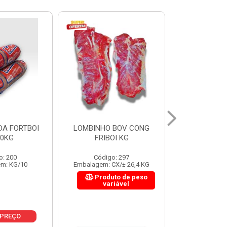
 BOV CONG
FIGADO BOV CONG FRIBOI
CORDAO DO 
OI KG
KG
FRIBO
o: 297
Código: 222
Código:
CX/± 26,4 KG
Embalagem: CX/± 30,12 KG
Embalagem: C
to de peso
Produto de peso
Produ
riável
variável
var