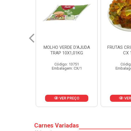
RDE D'AJUDA
FRUTAS CRISTALIZADAS
MARGARI
0X1,01KG
CX 10KG
BALD
o: 13751
Código: 1785
Códig
gem: CX/1
Embalagem: KG/10
Embalag
R PREÇO
VER PREÇO
VER
Carnes Variadas