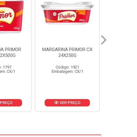
 PRIMOR CX
MARGARINA DELICIA
MAIONESE
250G
CAIXA 24X250G
BALDE UNI
: 1921
Código: 6958
Código
em: CX/1
Embalagem: CX/1
Embalage
 PREÇO
VER PREÇO
VER 