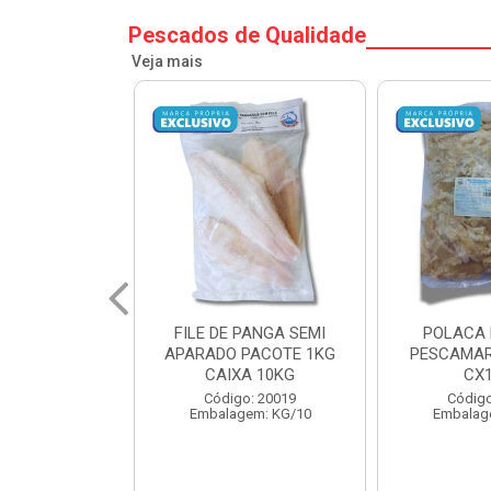
Pescados de Qualidade
Veja mais
PANGA SEMI
POLACA DESFIADA
POLACA 
PACOTE 1KG
PESCAMARES PCT5KG
PESCAMAR
A 10KG
CX10KG
CX
o: 20019
Código: 20161
Código
em: KG/10
Embalagem: KG/10
Embalag