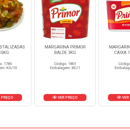
NA PRIMOR
MARGARINA PRIMOR
MARGARINA
E 3KG
CAIXA 12X500G
24X
o: 1801
Código: 1797
Código
em: BD/1
Embalagem: CX/1
Embalag
 PREÇO
VER PREÇO
VER