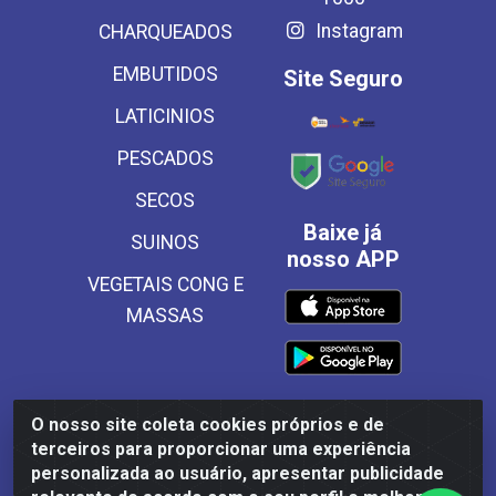
Instagram
CHARQUEADOS
EMBUTIDOS
Site Seguro
LATICINIOS
PESCADOS
SECOS
Baixe já
SUINOS
nosso APP
VEGETAIS CONG E
MASSAS
O nosso site coleta cookies próprios e de
Frinscal - Distribuidora e Importadora de Alimentos LTDA -
terceiros para proporcionar uma experiência
Rodovia BR 101 Sul Km 187, 310 Galpão - Santa Rosa,
personalizada ao usuário, apresentar publicidade
Palmares/PE - CEP 55540-000 - CNPJ 03.504.437/0001-50