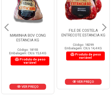
FILE DE COSTELA
CUPIM BOV CONG B PUL
ENTRECOTE ESTANCIA KG
KG
Código: 18299
Código: 19965
Embalagem: CX/± 14,4 KG
Embalagem: CX/± 18,36 KG
Produto de peso
Produto de peso
variável
variável
VER PREÇO
VER PREÇO