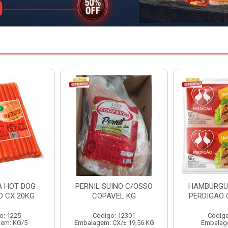
INO C/OSSO
HAMBURGUER BOVINO
MARGARIN
VEL KG
PERDIGAO CX 2,016KG
CAIXA 
: 12301
Código: 1263
Código
CX/± 19,56 KG
Embalagem: CX/1
Embalag