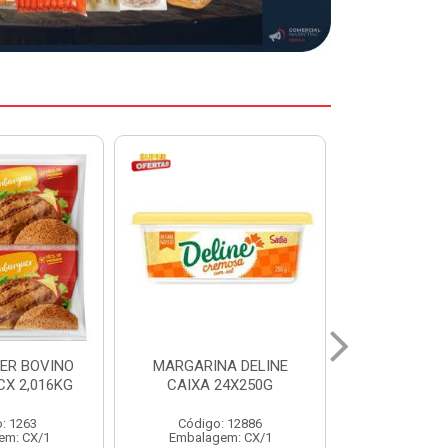
A DELINE
MARGARINA DELINE
LINGUICA 
24X250G
CAIXA 12X500G
PERDIGAO
: 12886
Código: 12887
Código:
em: CX/1
Embalagem: CX/1
Embalagem