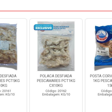
DESFIADA
POSTA CORVINA PACOTE
PESCADINHA
ES PCT1KG
1KG PESCAMARES CX
PACO
10KG
15KG
PESCAMARE
: 20162
Código: 22469
Código
em: KG/10
Embalagem: KG/15
Embalage