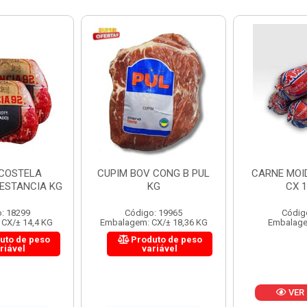
 CONG B PUL
CARNE MOIDA FORTBOI
LOMBINHO
KG
CX 10KG
FRIB
: 19965
Código: 200
Códig
CX/± 18,36 KG
Embalagem: KG/10
Embalagem: 
uto de peso
Produ
riável
va
VER PREÇO