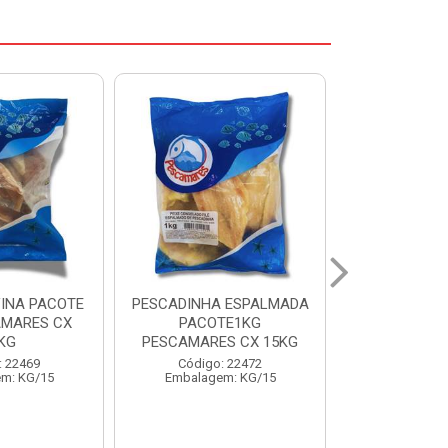
 ESPALMADA
FILE DE PANGA PREMIUM
CORVINA I
TE1KG
PACOTE 1KG CAIXA 10KG
BENDITO P
S CX 15KG
Código: 20021
Código:
: 22472
Embalagem: KG/10
Embalage
m: KG/15