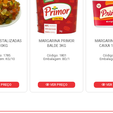
NA PRIMOR
MARGARINA PRIMOR
MARGARINA
E 3KG
CAIXA 12X500G
24X
o: 1801
Código: 1797
Código
em: BD/1
Embalagem: CX/1
Embalag
 PREÇO
VER PREÇO
VER