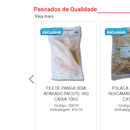
Pescados de Qualidade
Veja mais
PANGA SEMI
POLACA DESFIADA
POLACA 
PACOTE 1KG
PESCAMARES PCT5KG
PESCAMAR
A 10KG
CX10KG
CX
o: 20019
Código: 20161
Código
em: KG/10
Embalagem: KG/10
Embalag