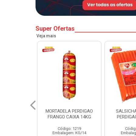
Super Ofertas
Veja mais
A PERDIGAO
SALSICHA HOT DOG
PERNIL SU
CAIXA 14KG
PERDIGAO CX 20KG
COPA
o: 1219
Código: 1225
Código
em: KG/14
Embalagem: KG/5
Embalagem: 