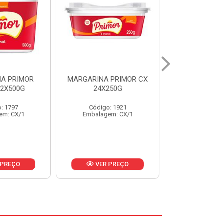
 PRIMOR CX
MARGARINA DELICIA
MAIONESE
250G
CAIXA 24X250G
BALDE UNI
: 1921
Código: 6958
Código
em: CX/1
Embalagem: CX/1
Embalage
 PREÇO
VER PREÇO
VER 