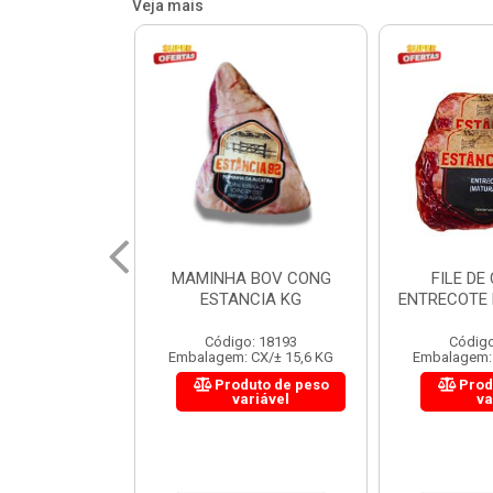
Veja mais
 BOV CONG
FILE DE COSTELA
CUPIM BOV
NCIA KG
ENTRECOTE ESTANCIA KG
o: 18193
Código: 18299
Código
 CX/± 15,6 KG
Embalagem: CX/± 14,4 KG
Embalagem: 
uto de peso
Produto de peso
Prod
ariável
variável
va