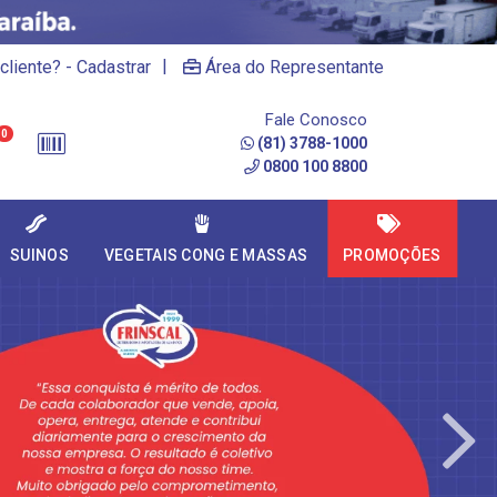
|
cliente? - Cadastrar
Área do Representante
Fale Conosco
0
(81) 3788-1000
0800 100 8800
SUINOS
VEGETAIS CONG E MASSAS
PROMOÇÕES