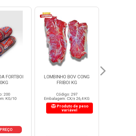
 BOV CONG
FIGADO BOV CONG FRIBOI
CORDAO DO 
OI KG
KG
FRIBO
o: 297
Código: 222
Código:
CX/± 26,4 KG
Embalagem: CX/± 30,12 KG
Embalagem: C
to de peso
Produto de peso
Produ
riável
variável
var