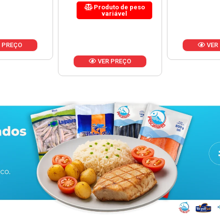
uto de peso
riável
VER PREÇO
VER
 PREÇO