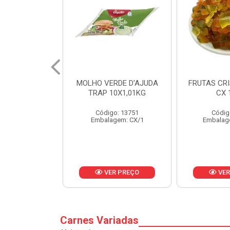
RDE D'AJUDA
FRUTAS CRISTALIZADAS
MARGARI
0X1,01KG
CX 10KG
BALD
o: 13751
Código: 1785
Códig
gem: CX/1
Embalagem: KG/10
Embalag
R PREÇO
VER PREÇO
VER
Carnes Variadas