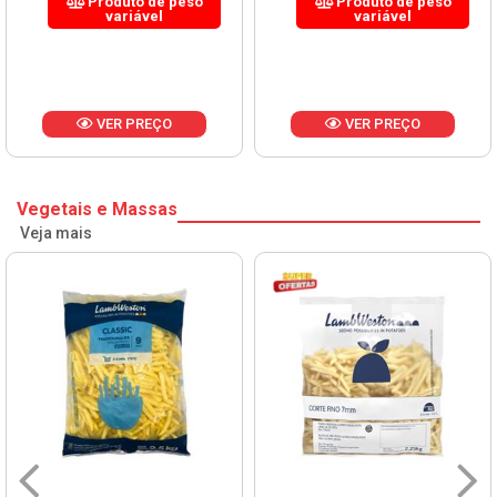
Produto de peso
Produto de peso
variável
variável
VER PREÇO
VER PREÇO
Vegetais e Massas
Veja mais