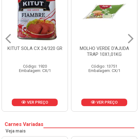
 SOLA CX 24/320 GR
MOLHO VERDE D'AJUDA
FRUT
TRAP 10X1,01KG
Código: 1920
Código: 13751
Embalagem: CX/1
Embalagem: CX/1
E
VER PREÇO
VER PREÇO
Carnes Variadas
Veja mais