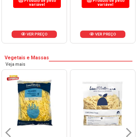
Produto de peso
Produto de peso
variável
variável
VER PREÇO
VER PREÇO
Vegetais e Massas
Veja mais