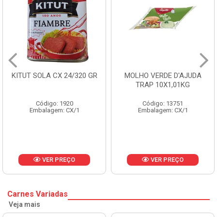
 24/320 GR
MOLHO VERDE D'AJUDA
FRUTAS CRIST
TRAP 10X1,01KG
CX 10
1920
Código: 13751
Código: 
: CX/1
Embalagem: CX/1
Embalagem:
REÇO
VER PREÇO
VER P
Carnes Variadas
Veja mais