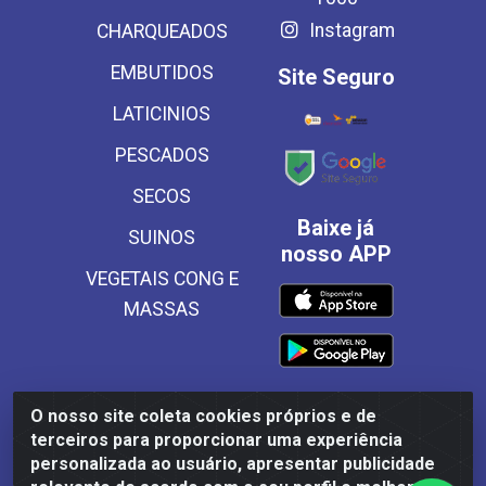
Instagram
CHARQUEADOS
EMBUTIDOS
Site Seguro
LATICINIOS
PESCADOS
SECOS
Baixe já
SUINOS
nosso APP
VEGETAIS CONG E
MASSAS
O nosso site coleta cookies próprios e de
Frinscal - Distribuidora e Importadora de Alimentos LTDA -
terceiros para proporcionar uma experiência
Rodovia BR 101 Sul Km 187, 310 Galpão - Santa Rosa,
personalizada ao usuário, apresentar publicidade
Palmares/PE - CEP 55540-000 - CNPJ 03.504.437/0001-50