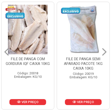
FILE DE PANGA SEMI
POLACA DESFIADA
G
APARADO PACOTE 1KG
PESCAMARES PCT5KG
CAIXA 10KG
CX10KG
Código: 20019
Código: 20161
Embalagem: KG/10
Embalagem: KG/10
VER PREÇO
VER PREÇO