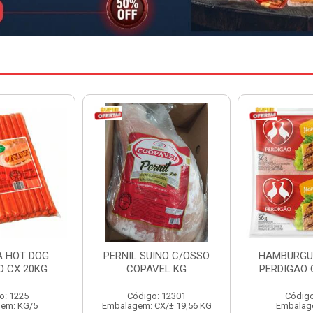
INO C/OSSO
HAMBURGUER BOVINO
MARGARIN
VEL KG
PERDIGAO CX 2,016KG
CAIXA 
: 12301
Código: 1263
Código
CX/± 19,56 KG
Embalagem: CX/1
Embalag