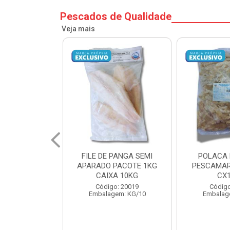
Pescados de Qualidade
Veja mais
 PANGA SEMI
POLACA DESFIADA
POLACA
 PACOTE 1KG
PESCAMARES PCT5KG
PESCAMA
XA 10KG
CX10KG
CX
go: 20019
Código: 20161
Códig
gem: KG/10
Embalagem: KG/10
Embala