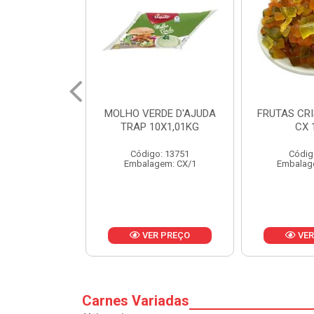
MOLHO VERDE D'AJUDA
FRUTAS CRISTALIZADAS
TRAP 10X1,01KG
CX 10KG
Código: 13751
Código: 1785
Embalagem: CX/1
Embalagem: KG/10
VER PREÇO
VER PREÇO
Carnes Variadas