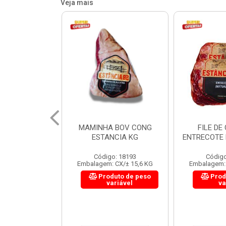
Veja mais
 BOV CONG
FILE DE COSTELA
CUPIM BOV
NCIA KG
ENTRECOTE ESTANCIA KG
o: 18193
Código: 18299
Código
 CX/± 15,6 KG
Embalagem: CX/± 14,4 KG
Embalagem: 
uto de peso
Produto de peso
Prod
ariável
variável
va