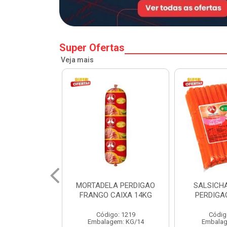
Super Ofertas
Veja mais
A PERDIGAO
SALSICHA HOT DOG
PERNIL SU
CAIXA 14KG
PERDIGAO CX 20KG
COPA
o: 1219
Código: 1225
Código
em: KG/14
Embalagem: KG/5
Embalagem: 