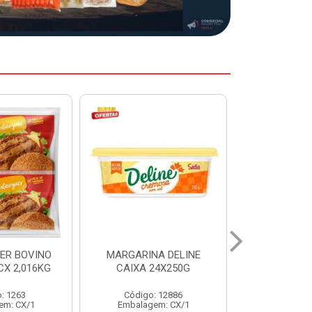
A DELINE
MARGARINA DELINE
COXA S/CO
24X250G
CAIXA 12X500G
INDIV LEVI
: 12886
Código: 12887
Código:
em: CX/1
Embalagem: CX/1
Embalage