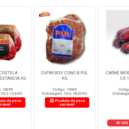
 CONG B PUL
CARNE MOIDA FORTBOI
LOMBINHO
KG
CX 10KG
FRIB
: 19965
Código: 200
Códig
CX/± 18,36 KG
Embalagem: KG/10
Embalagem: 
uto de peso
Produ
riável
va
VER PREÇO