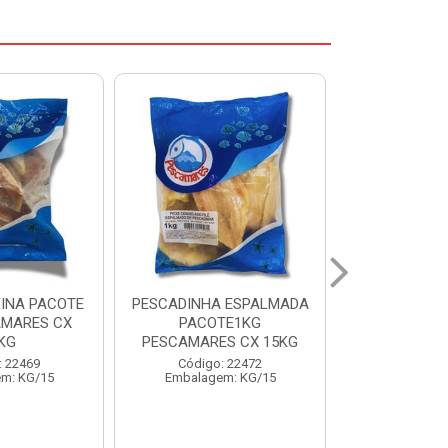
A ESPALMADA
FILE DE PANGA PREMIUM
CORVINA 
TE1KG
PACOTE 1KG CAIXA 10KG
BENDITO 
ES CX 15KG
Código: 20021
Código
o: 22472
Embalagem: KG/10
Embalage
em: KG/15