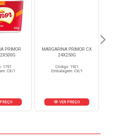
ARGARINA PRIMOR CX
MARGARINA DELICIA
24X250G
CAIXA 24X250G
Código: 1921
Código: 6958
Embalagem: CX/1
Embalagem: CX/1
VER PREÇO
VER PREÇO