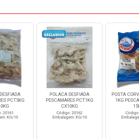
 DESFIADA
POSTA CORVINA PACOTE
PESCADINH
RES PCT1KG
1KG PESCAMARES CX
PACO
10KG
15KG
PESCAMAR
o: 20162
Código: 22469
Códig
gem: KG/10
Embalagem: KG/15
Embalag