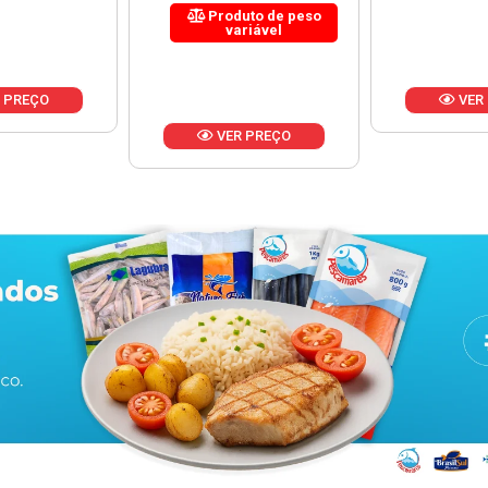
uto de peso
riável
VER PREÇO
VER
 PREÇO