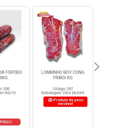
 BOV CONG
FIGADO BOV CONG FRIBOI
CORDAO DO 
OI KG
KG
FRIBO
o: 297
Código: 222
Código:
CX/± 26,4 KG
Embalagem: CX/± 30,12 KG
Embalagem: C
to de peso
Produto de peso
Produ
riável
variável
var