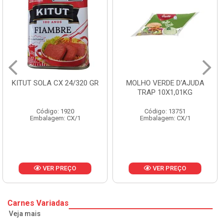
 24/320 GR
MOLHO VERDE D'AJUDA
FRUTAS CRIST
TRAP 10X1,01KG
CX 10
1920
Código: 13751
Código: 
: CX/1
Embalagem: CX/1
Embalagem:
REÇO
VER PREÇO
VER P
Carnes Variadas
Veja mais