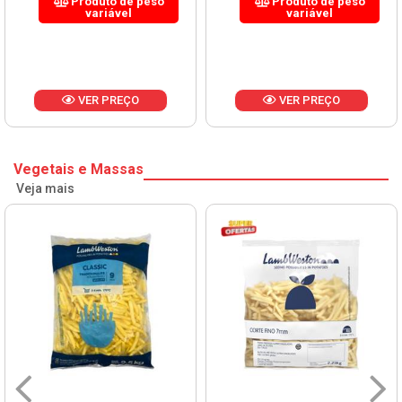
Produto de peso
Produto de peso
variável
variável
VER PREÇO
VER PREÇO
Vegetais e Massas
Veja mais