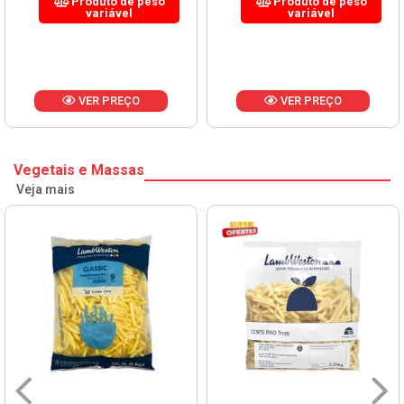
Produto de peso
Produto de peso
variável
variável
VER PREÇO
VER PREÇO
Vegetais e Massas
Veja mais