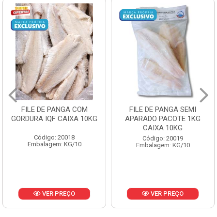
FILE DE PANGA SEMI
POLACA DESFIADA
G
APARADO PACOTE 1KG
PESCAMARES PCT5KG
CAIXA 10KG
CX10KG
Código: 20019
Código: 20161
Embalagem: KG/10
Embalagem: KG/10
VER PREÇO
VER PREÇO