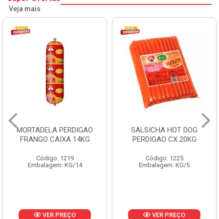
Veja mais
SALSICHA HOT DOG
PERNIL SUINO C/OSSO
PERDIGAO CX 20KG
COPAVEL KG
Código: 1225
Código: 12301
Embalagem: KG/5
Embalagem: CX/± 19,56 KG
Produto de peso
variável
VER PREÇO