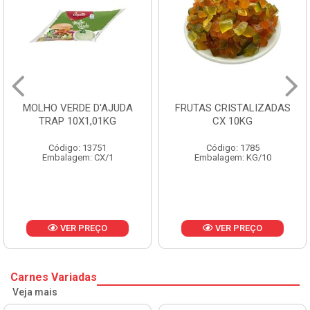
O VERDE D'AJUDA
FRUTAS CRISTALIZADAS
MA
RAP 10X1,01KG
CX 10KG
Código: 13751
Código: 1785
Embalagem: CX/1
Embalagem: KG/10
VER PREÇO
VER PREÇO
Carnes Variadas
Veja mais