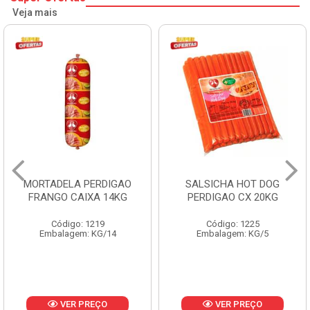
Veja mais
SALSICHA HOT DOG
PERNIL SUINO C/OSSO
PERDIGAO CX 20KG
COPAVEL KG
Código: 1225
Código: 12301
Embalagem: KG/5
Embalagem: CX/± 19,56 KG
Produto de peso
variável
VER PREÇO