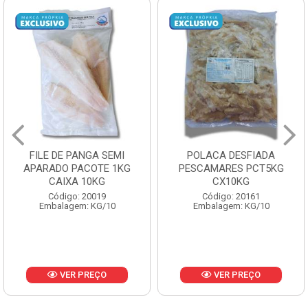
POLACA DESFIADA
POLACA DESFIADA
G
PESCAMARES PCT5KG
PESCAMARES PCT1K
CX10KG
CX10KG
Código: 20161
Código: 20162
Embalagem: KG/10
Embalagem: KG/10
VER PREÇO
VER PREÇO