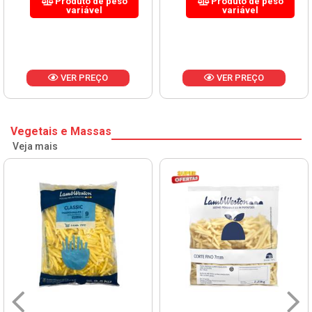
Produto de peso
Produto de peso
variável
variável
VER PREÇO
VER PREÇO
Vegetais e Massas
Veja mais