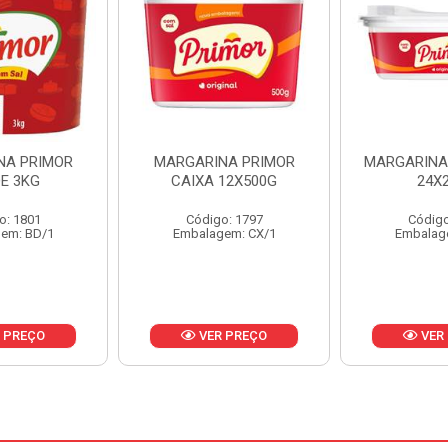
NA PRIMOR
MARGARINA PRIMOR CX
MARGARIN
12X500G
24X250G
CAIXA 
o: 1797
Código: 1921
Código
em: CX/1
Embalagem: CX/1
Embalag
 PREÇO
VER PREÇO
VER