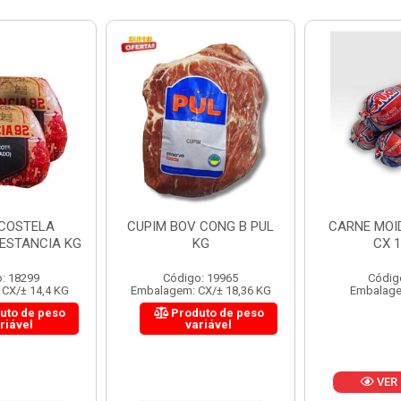
 CONG B PUL
CARNE MOIDA FORTBOI
LOMBINHO
KG
CX 10KG
FRIB
: 19965
Código: 200
Códig
CX/± 18,36 KG
Embalagem: KG/10
Embalagem: 
uto de peso
Produ
riável
va
VER PREÇO