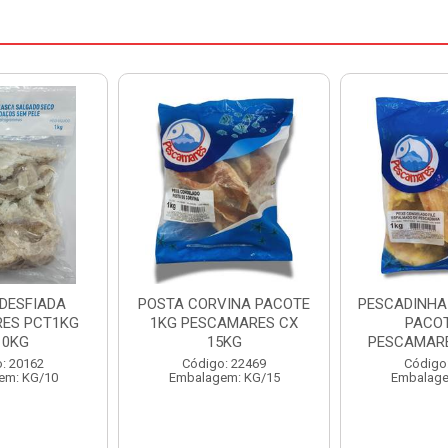
VINA PACOTE
PESCADINHA ESPALMADA
FILE DE PA
AMARES CX
PACOTE1KG
PACOTE 1KG
5KG
PESCAMARES CX 15KG
Código
: 22469
Código: 22472
Embalage
em: KG/15
Embalagem: KG/15