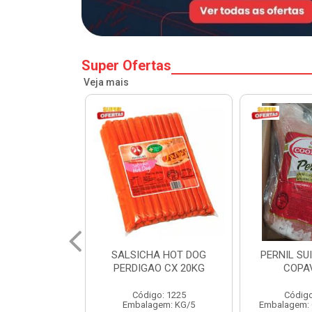
Super Ofertas
Veja mais
A HOT DOG
PERNIL SUINO C/OSSO
HAMBURGU
O CX 20KG
COPAVEL KG
PERDIGAO 
o: 1225
Código: 12301
Códig
gem: KG/5
Embalagem: CX/± 19,56 KG
Embalag