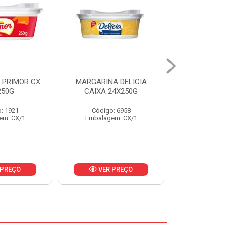
A DELICIA
MAIONESE D'AJUDA
MARGARIN
24X250G
BALDE UNIDADE 3KG
CAIXA 2
: 6958
Código: 1806
Código:
em: CX/1
Embalagem: BD/1
Embalage
 PREÇO
VER PREÇO
VER 