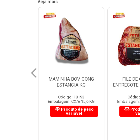
Veja mais
 BOV CONG
FILE DE COSTELA
CUPIM BOV
NCIA KG
ENTRECOTE ESTANCIA KG
o: 18193
Código: 18299
Código
 CX/± 15,6 KG
Embalagem: CX/± 14,4 KG
Embalagem: 
uto de peso
Produto de peso
Prod
ariável
variável
va