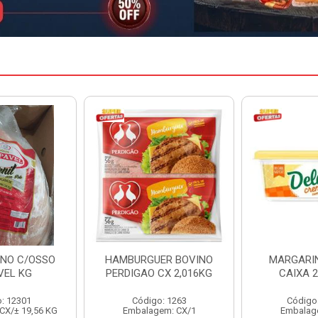
ER BOVINO
MARGARINA DELINE
MARGARIN
CX 2,016KG
CAIXA 24X250G
CAIXA 
o: 1263
Código: 12886
Código
em: CX/1
Embalagem: CX/1
Embalag