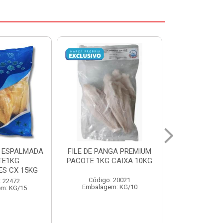
NGA PREMIUM
CORVINA INT 1/2KG
SARDINHA 8/
 CAIXA 10KG
BENDITO PX CX15KG
PESCADOS
: 20021
Código: 20696
Código:
m: KG/10
Embalagem: KG/15
Embalage