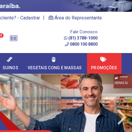
|
cliente? - Cadastrar
Área do Representante
Fale Conosco
0
(81) 3788-1000
0800 100 8800
SUINOS
VEGETAIS CONG E MASSAS
PROMOÇÕES