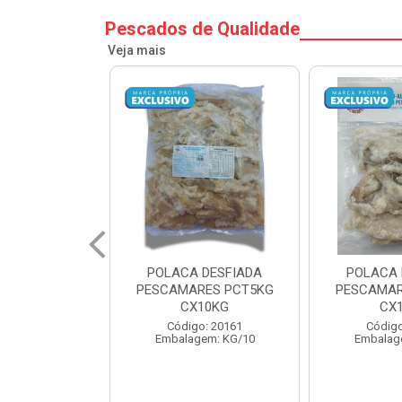
Pescados de Qualidade
Veja mais
 DESFIADA
POLACA DESFIADA
POSTA COR
RES PCT5KG
PESCAMARES PCT1KG
1KG PESC
10KG
CX10KG
1
o: 20161
Código: 20162
Código
em: KG/10
Embalagem: KG/10
Embalag