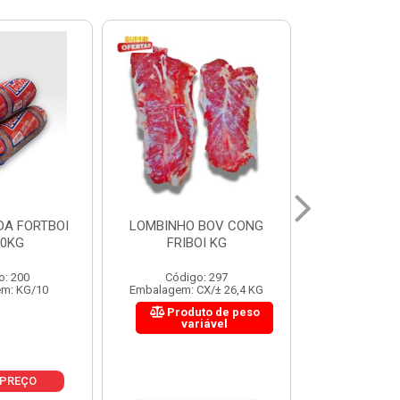
 BOV CONG
FIGADO BOV CONG FRIBOI
CORDAO DO 
OI KG
KG
FRIBO
o: 297
Código: 222
Código:
CX/± 26,4 KG
Embalagem: CX/± 30,12 KG
Embalagem: C
to de peso
Produto de peso
Produ
riável
variável
var