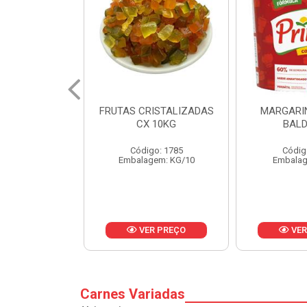
ISTALIZADAS
MARGARINA PRIMOR
MARGARI
 10KG
BALDE 3KG
CAIXA 
o: 1785
Código: 1801
Códig
em: KG/10
Embalagem: BD/1
Embalag
R PREÇO
VER PREÇO
VER
Carnes Variadas