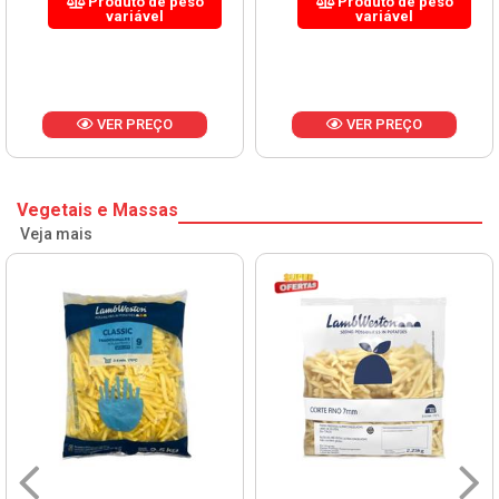
Produto de peso
Produto de peso
variável
variável
VER PREÇO
VER PREÇO
Vegetais e Massas
Veja mais