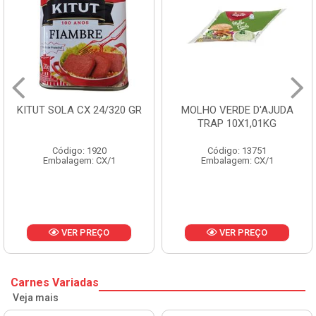
0 GR
MOLHO VERDE D'AJUDA
FRUTAS CRISTALIZA
TRAP 10X1,01KG
CX 10KG
Código: 13751
Código: 1785
Embalagem: CX/1
Embalagem: KG/10
VER PREÇO
VER PREÇO
Carnes Variadas
Veja mais