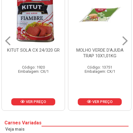
GR
MOLHO VERDE D'AJUDA
FRUTAS CRISTALIZAD
TRAP 10X1,01KG
CX 10KG
Código: 13751
Código: 1785
Embalagem: CX/1
Embalagem: KG/10
VER PREÇO
VER PREÇO
Carnes Variadas
Veja mais