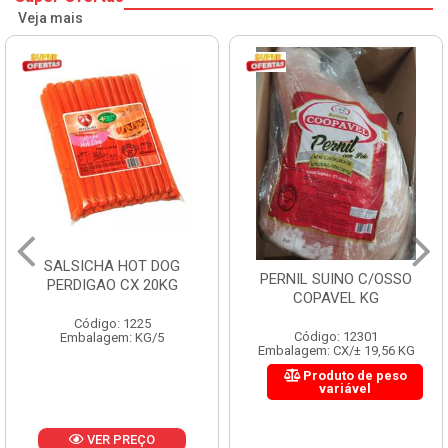
Veja mais
HOT DOG
HAMBURGUER
PERNIL SUINO C/OSSO
X 20KG
PERDIGAO CX
COPAVEL KG
1225
Código: 
Código: 12301
: KG/5
Embalagem
Embalagem: CX/± 19,56 KG
Produto de peso
variável
REÇO
VER P