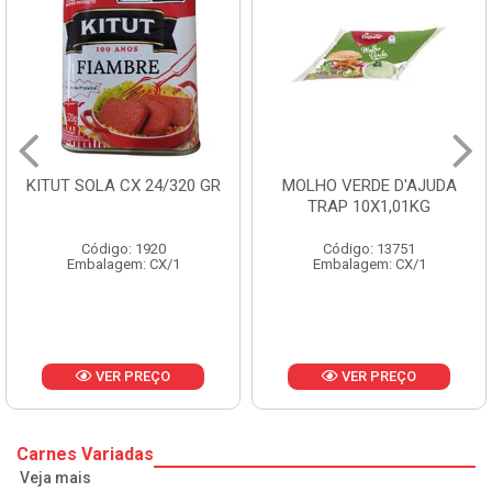
GR
MOLHO VERDE D'AJUDA
FRUTAS CRISTALIZAD
TRAP 10X1,01KG
CX 10KG
Código: 13751
Código: 1785
Embalagem: CX/1
Embalagem: KG/10
VER PREÇO
VER PREÇO
Carnes Variadas
Veja mais