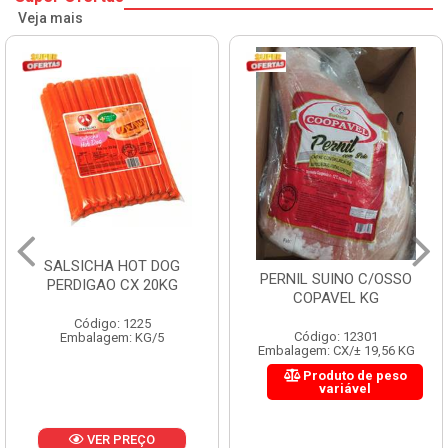
Veja mais
HAMBURGUER BOVINO
PERNIL SUINO C/OSSO
PERDIGAO CX 2,016KG
COPAVEL KG
Código: 1263
Código: 12301
Embalagem: CX/1
Embalagem: CX/± 19,56 KG
Produto de peso
variável
VER PREÇO