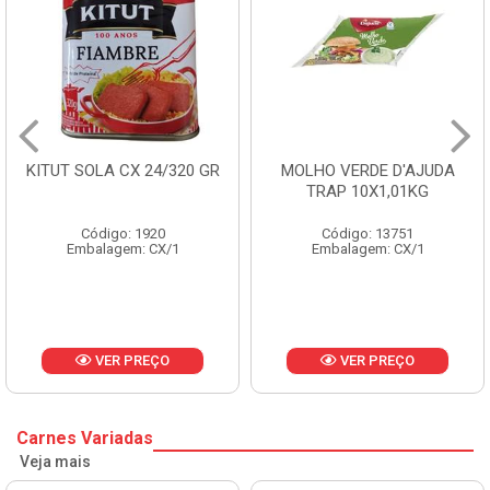
GR
MOLHO VERDE D'AJUDA
FRUTAS CRISTALIZAD
TRAP 10X1,01KG
CX 10KG
Código: 13751
Código: 1785
Embalagem: CX/1
Embalagem: KG/10
VER PREÇO
VER PREÇO
Carnes Variadas
Veja mais