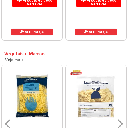
Produto de peso
Produto de peso
variável
variável
VER PREÇO
VER PREÇO
Vegetais e Massas
Veja mais