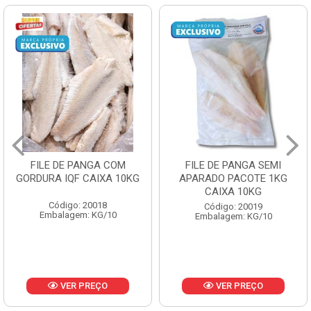
OM
FILE DE PANGA SEMI
POLACA DESFIAD
10KG
APARADO PACOTE 1KG
PESCAMARES PCT5
CAIXA 10KG
CX10KG
Código: 20019
Código: 20161
Embalagem: KG/10
Embalagem: KG/10
VER PREÇO
VER PREÇO