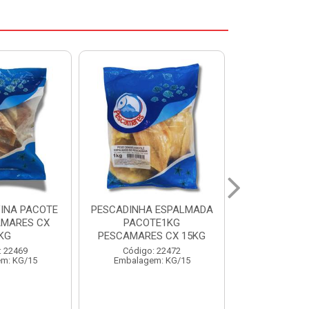
 ESPALMADA
FILE DE PANGA PREMIUM
CORVINA I
TE1KG
PACOTE 1KG CAIXA 10KG
BENDITO P
S CX 15KG
Código: 20021
Código:
: 22472
Embalagem: KG/10
Embalage
m: KG/15