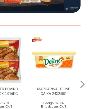
A DELINE
MARGARINA DELINE
COXA S/CO
24X250G
CAIXA 12X500G
INDIV LEVI
: 12886
Código: 12887
Código:
em: CX/1
Embalagem: CX/1
Embalage