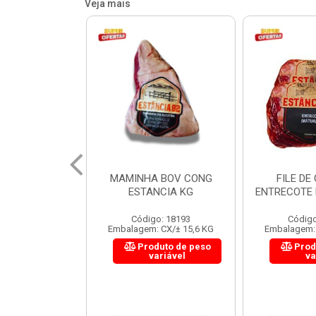
Veja mais
 BOV CONG
FILE DE COSTELA
CUPIM BOV
NCIA KG
ENTRECOTE ESTANCIA KG
o: 18193
Código: 18299
Código
 CX/± 15,6 KG
Embalagem: CX/± 14,4 KG
Embalagem: 
uto de peso
Produto de peso
Prod
ariável
variável
va