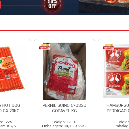
INO C/OSSO
HAMBURGUER BOVINO
MARGARIN
VEL KG
PERDIGAO CX 2,016KG
CAIXA 
: 12301
Código: 1263
Código
CX/± 19,56 KG
Embalagem: CX/1
Embalag