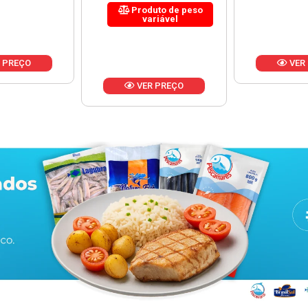
uto de peso
riável
VER PREÇO
VER
 PREÇO