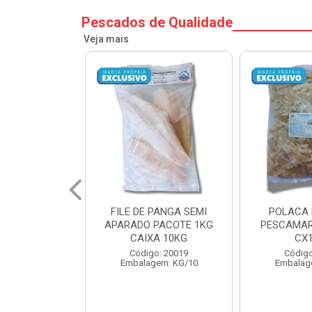
Pescados de Qualidade
Veja mais
PANGA SEMI
POLACA DESFIADA
POLACA 
PACOTE 1KG
PESCAMARES PCT5KG
PESCAMAR
A 10KG
CX10KG
CX
o: 20019
Código: 20161
Código
em: KG/10
Embalagem: KG/10
Embalag