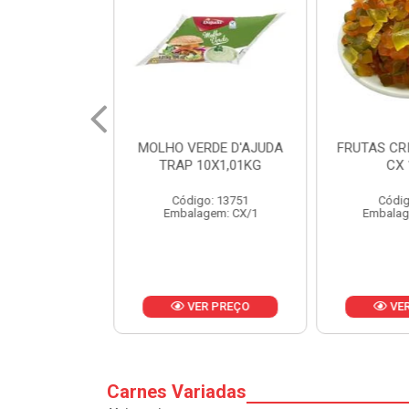
 CX 24/320 GR
MOLHO VERDE D'AJUDA
FRUTAS CR
TRAP 10X1,01KG
CX 
o: 1920
Código: 13751
Códig
gem: CX/1
Embalagem: CX/1
Embalag
R PREÇO
VER PREÇO
VER
Carnes Variadas