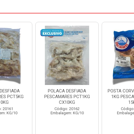
DESFIADA
POSTA CORVINA PACOTE
PESCADINHA
ES PCT1KG
1KG PESCAMARES CX
PACO
10KG
15KG
PESCAMARE
: 20162
Código: 22469
Código
em: KG/10
Embalagem: KG/15
Embalage