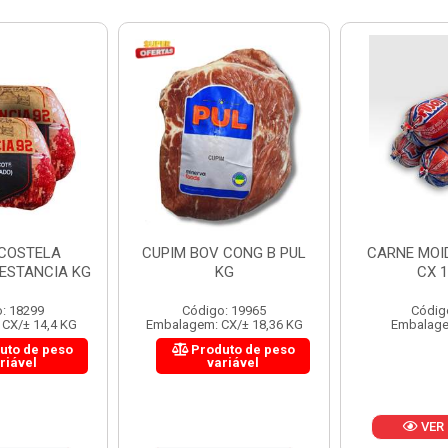
 CONG B PUL
CARNE MOIDA FORTBOI
LOMBINHO
KG
CX 10KG
FRIB
: 19965
Código: 200
Códig
CX/± 18,36 KG
Embalagem: KG/10
Embalagem: 
uto de peso
Produ
riável
va
VER PREÇO