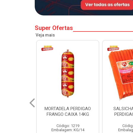
Super Ofertas
Veja mais
A PERDIGAO
SALSICHA HOT DOG
PERNIL SU
CAIXA 14KG
PERDIGAO CX 20KG
COPA
o: 1219
Código: 1225
Código
em: KG/14
Embalagem: KG/5
Embalagem: 