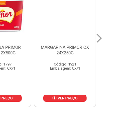
A PRIMOR
MARGARINA PRIMOR CX
MARGARINA
12X500G
24X250G
CAIXA 2
: 1797
Código: 1921
Código
em: CX/1
Embalagem: CX/1
Embalage
 PREÇO
VER PREÇO
VER 