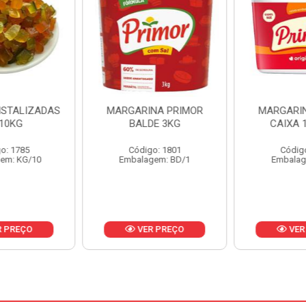
ISTALIZADAS
MARGARINA PRIMOR
MARGARIN
10KG
BALDE 3KG
CAIXA 
o: 1785
Código: 1801
Código
em: KG/10
Embalagem: BD/1
Embalag
 PREÇO
VER PREÇO
VER