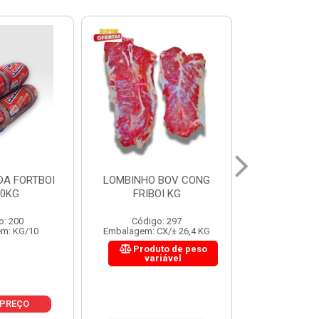
 BOV CONG
FIGADO BOV CONG FRIBOI
CORDAO DO 
OI KG
KG
FRIBO
o: 297
Código: 222
Código:
CX/± 26,4 KG
Embalagem: CX/± 30,12 KG
Embalagem: C
to de peso
Produto de peso
Produ
riável
variável
var