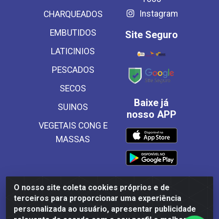
Instagram
CHARQUEADOS
EMBUTIDOS
Site Seguro
LATICINIOS
PESCADOS
SECOS
Baixe já
SUINOS
nosso APP
VEGETAIS CONG E
MASSAS
O nosso site coleta cookies próprios e de
Frinscal - Distribuidora e Importadora de Alimentos LTDA -
terceiros para proporcionar uma experiência
Rodovia BR 101 Sul Km 187, 310 Galpão - Santa Rosa,
personalizada ao usuário, apresentar publicidade
Palmares/PE - CEP 55540-000 - CNPJ 03.504.437/0001-50